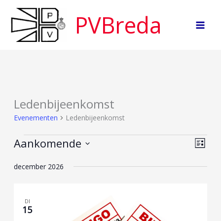
Ga
PVBreda
naar
de
inhoud
Ledenbijeenkomst
Evenementen
Ledenbijeenkomst
Aankomende
Evenementen
Weerga
Even
Lijst
navigat
weer
Selecteer
december 2026
navig
een
datum.
DI
15