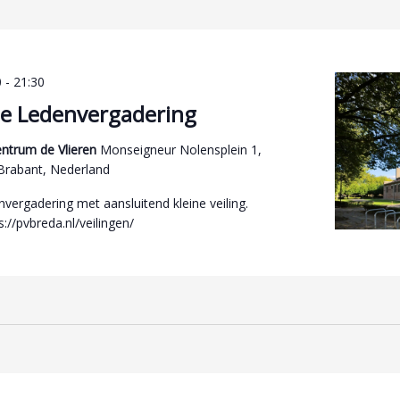
0
-
21:30
e Ledenvergadering
ntrum de Vlieren
Monseigneur Nolensplein 1,
Brabant, Nederland
vergadering met aansluitend kleine veiling.
ps://pvbreda.nl/veilingen/