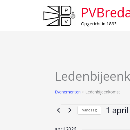
Ga
PVBred
naar
de
Opgericht in 1893
inhoud
Ledenbijeen
Evenementen
Ledenbijeenkomst
1 april
Evenementen
Vandaag
Selecteer
een
april 2026