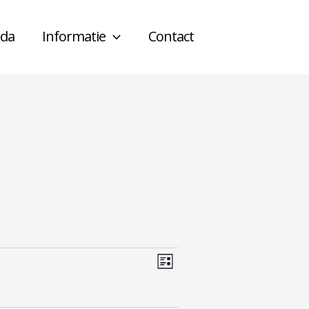
da
Informatie
Contact
Weergaven
Evenement
Lijst
navigatie
weergaven
navigatie