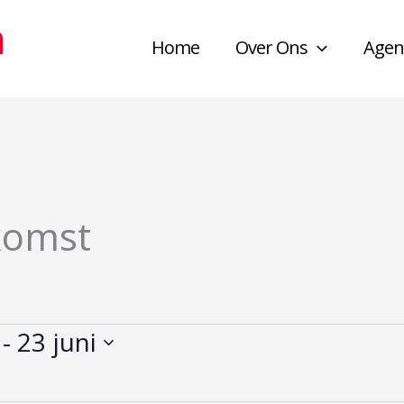
a
Home
Over Ons
Agen
komst
 - 
23 juni