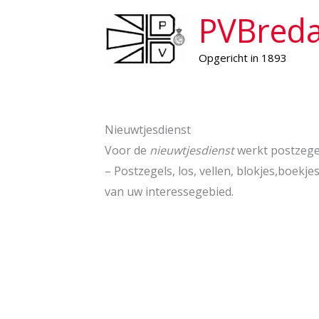
Ga
PVBred
naar
de
Opgericht in 1893
inhoud
Nieuwtjesdienst
Voor de
nieuwtjesdienst
werkt postzege
– Postzegels, los, vellen, blokjes,boe
van uw interessegebied.