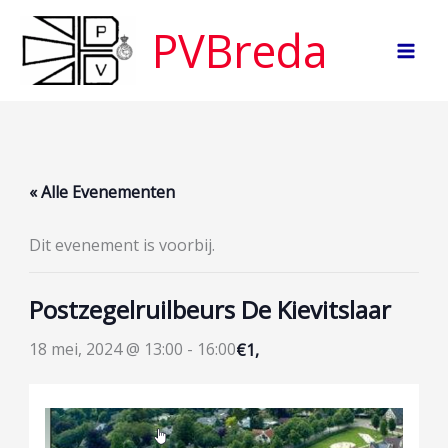
Ga
PVBreda
naar
de
inhoud
« Alle Evenementen
Dit evenement is voorbij.
Postzegelruilbeurs De Kievitslaar
18 mei, 2024 @ 13:00
-
16:00
€1,