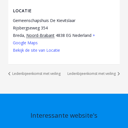
LOCATIE
Gemeenschapshuis De Kievitslaar
Rijsbergseweg 354
Breda
,
Noord-Brabant
4838 EG
Nederland
+
Google Maps
Bekijk de site van Locatie
Ledenbijeenkomst met veiling
Ledenbijeenkomst met veiling
Interessante website's