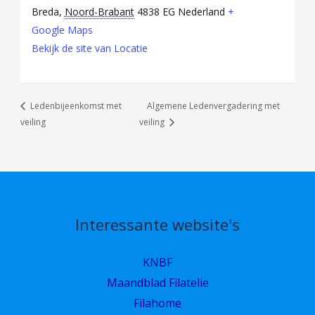
Breda
,
Noord-Brabant
4838 EG
Nederland
+
Google Maps
Bekijk de site van Locatie
Ledenbijeenkomst met
Algemene Ledenvergadering met
veiling
veiling
Interessante website's
KNBF
Maandblad Filatelie
Filahome